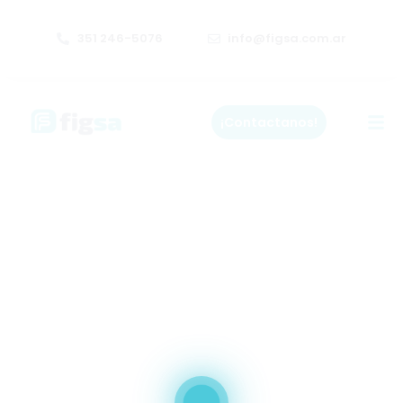
351 246-5076
info@figsa.com.ar
¡Contactanos!