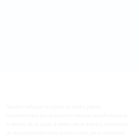
Crear y apoyar iniciativas de Salud Digital y nuevas
tecnologías para mejorar la accesibilidad y calidad
de los servicios de salud.
Nuestro enfoque se centra en cuatro pilares
fundamentales que promueven mejoras significativas en
el ámbito de la salud. A través de un análisis exhaustivo,
de la colaboración entre actores clave, de la innovación